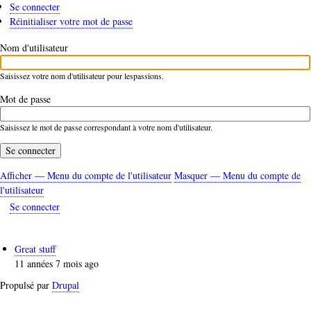
Se connecter
(onglet
Onglets
Réinitialiser votre mot de passe
actif)
principaux
Nom d'utilisateur
Saisissez votre nom d'utilisateur pour lespassions.
Mot de passe
Saisissez le mot de passe correspondant à votre nom d'utilisateur.
Afficher — Menu du compte de l'utilisateur
Masquer — Menu du compte de
Menu
l'utilisateur
du
Se connecter
compte
de
Great stuff
l'utilisateur
11 années 7 mois ago
Propulsé par
Drupal