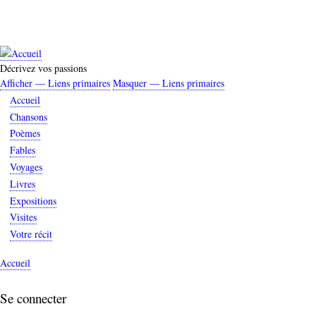
Aller
au
contenu
principal
Décrivez vos passions
Afficher — Liens primaires
Masquer — Liens primaires
Liens
Accueil
primaires
Chansons
Poèmes
Fables
Voyages
Livres
Expositions
Visites
Votre récit
Accueil
Fil
d'Ariane
Se connecter