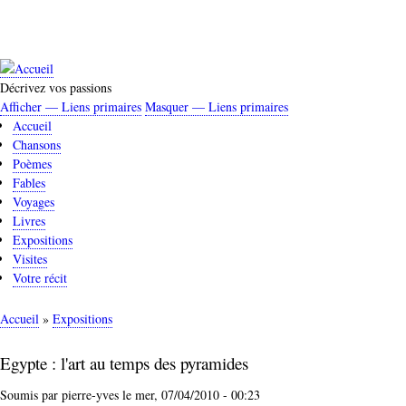
Aller
au
contenu
principal
Décrivez vos passions
Afficher — Liens primaires
Masquer — Liens primaires
Liens
Accueil
primaires
Chansons
Poèmes
Fables
Voyages
Livres
Expositions
Visites
Votre récit
Accueil
Expositions
Fil
d'Ariane
Egypte : l'art au temps des pyramides
Soumis par
pierre-yves
le
mer, 07/04/2010 - 00:23