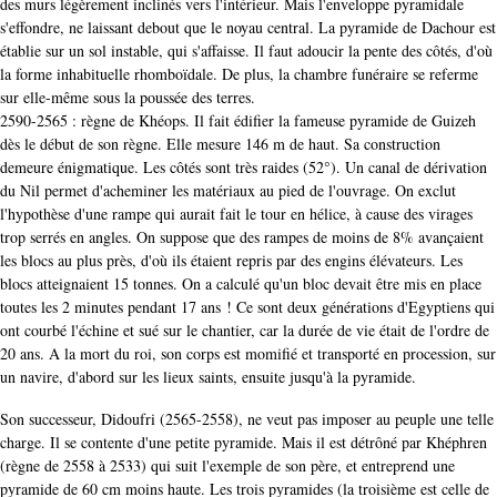
des murs légèrement inclinés vers l'intérieur. Mais l'enveloppe pyramidale
s'effondre, ne laissant debout que le noyau central. La pyramide de Dachour est
établie sur un sol instable, qui s'affaisse. Il faut adoucir la pente des côtés, d'où
la forme inhabituelle rhomboïdale. De plus, la chambre funéraire se referme
sur elle-même sous la poussée des terres.
2590-2565 : règne de Khéops. Il fait édifier la fameuse pyramide de Guizeh
dès le début de son règne. Elle mesure 146 m de haut. Sa construction
demeure énigmatique. Les côtés sont très raides (52°). Un canal de dérivation
du Nil permet d'acheminer les matériaux au pied de l'ouvrage. On exclut
l'hypothèse d'une rampe qui aurait fait le tour en hélice, à cause des virages
trop serrés en angles. On suppose que des rampes de moins de 8% avançaient
les blocs au plus près, d'où ils étaient repris par des engins élévateurs. Les
blocs atteignaient 15 tonnes. On a calculé qu'un bloc devait être mis en place
toutes les 2 minutes pendant 17 ans ! Ce sont deux générations d'Egyptiens qui
ont courbé l'échine et sué sur le chantier, car la durée de vie était de l'ordre de
20 ans. A la mort du roi, son corps est momifié et transporté en procession, sur
un navire, d'abord sur les lieux saints, ensuite jusqu'à la pyramide.
Son successeur, Didoufri (2565-2558), ne veut pas imposer au peuple une telle
charge. Il se contente d'une petite pyramide. Mais il est détrôné par Khéphren
(règne de 2558 à 2533) qui suit l'exemple de son père, et entreprend une
pyramide de 60 cm moins haute. Les trois pyramides (la troisième est celle de