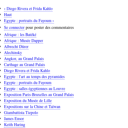
‹
Diego Rivera et Frida Kahlo
Liens
Haut
transversaux
›
Egypte : portraits du Fayoum
de
Se connecter
pour poster des commentaires
livre
Afrique : les Batéké
pour
Afrique : Musée Dapper
Albrecht Dürer
Egypte
Alechinsky
:
Angkor, au Grand Palais
l'art
Carthage au Grand Palais
au
Diego Rivera et Frida Kahlo
temps
Egypte : l'art au temps des pyramides
des
Egypte : portraits du Fayoum
pyramides
Egypte : salles égyptiennes au Louvre
Exposition Paris-Bruxelles au Grand Palais
Exposition du Musée de Lille
Expositions sur la Chine et Taïwan
Giambattista Tiepolo
James Ensor
Keith Haring