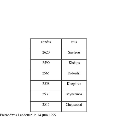
années
rois
2620
Snéfrou
2590
Khéops
2565
Didoufri
2558
Khephren
2533
Mykérinos
2515
Chepseskaf
Pierre-Yves Landouer, le 14 juin 1999