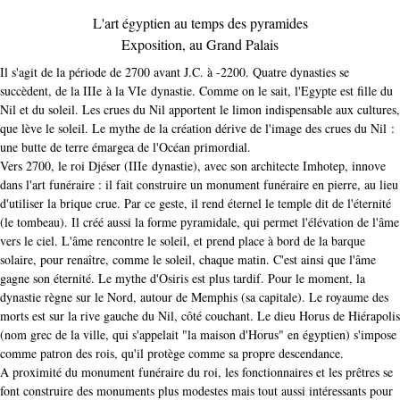
L'art égyptien au temps des pyramides
Exposition, au Grand Palais
Il s'agit de la période de 2700 avant J.C. à -2200. Quatre dynasties se
succèdent, de la IIIe à la VIe dynastie. Comme on le sait, l'Egypte est fille du
Nil et du soleil. Les crues du Nil apportent le limon indispensable aux cultures,
que lève le soleil. Le mythe de la création dérive de l'image des crues du Nil :
une butte de terre émargea de l'Océan primordial.
Vers 2700, le roi Djéser (IIIe dynastie), avec son architecte Imhotep, innove
dans l'art funéraire : il fait construire un monument funéraire en pierre, au lieu
d'utiliser la brique crue. Par ce geste, il rend éternel le temple dit de l'éternité
(le tombeau). Il créé aussi la forme pyramidale, qui permet l'élévation de l'âme
vers le ciel. L'âme rencontre le soleil, et prend place à bord de la barque
solaire, pour renaître, comme le soleil, chaque matin. C'est ainsi que l'âme
gagne son éternité. Le mythe d'Osiris est plus tardif. Pour le moment, la
dynastie règne sur le Nord, autour de Memphis (sa capitale). Le royaume des
morts est sur la rive gauche du Nil, côté couchant. Le dieu Horus de Hiérapolis
(nom grec de la ville, qui s'appelait "la maison d'Horus" en égyptien) s'impose
comme patron des rois, qu'il protège comme sa propre descendance.
A proximité du monument funéraire du roi, les fonctionnaires et les prêtres se
font construire des monuments plus modestes mais tout aussi intéressants pour