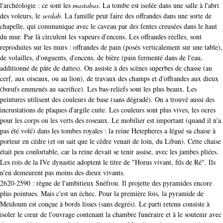
l'archéologie : ce sont les
mastabas
. La tombe est isolée dans une salle à l'abri
des voleurs, le
serdab
. La famille peut faire des offrandes dans une sorte de
chapelle, qui communique avec le caveau par des fentes creusées dans le haut
du mur. Par là circulent les vapeurs d'encens. Les offrandes réelles, sont
reproduites sur les murs : offrandes de pain (posés verticalement sur une table),
de volailles, d'onguents, d'encens, de bière (pain fermenté dans de l'eau,
additionné de pâte de dattes). On assiste à des scènes superbes de chasse (au
cerf, aux oiseaux, ou au lion), de travaux des champs et d'offrandes aux dieux
(bœufs emmenés au sacrifice). Les bas-reliefs sont les plus beaux. Les
peintures utilisent des couleurs de base (sans dégradé). On a trouvé aussi des
incrustations de plaques d'argile cuite. Les couleurs sont plus vives, les ocres
pour les corps ou les verts des roseaux. Le mobilier est important (quand il n'a
pas été volé) dans les tombes royales : la reine Hetepheres a légué sa chaise à
porteur en cèdre (et on sait que le cèdre venait de loin, du Liban). Cette chaise
était peu confortable, car la reine devait se tenir assise, avec les jambes pliées.
Les rois de la IVe dynastie adoptent le titre de "Horus vivant, fils de Ré". Ils
n'en demeurent pas moins des dieux vivants.
2620-2590 : règne de l'ambitieux Snéfrou. Il projette des pyramides encore
plus pointues. Mais c'est un échec. Pour la première fois, la pyramide de
Meidoum est conçue à bords lisses (sans degrés). Le parti retenu consiste à
isoler le cœur de l'ouvrage contenant la chambre funéraire et à le soutenir avec