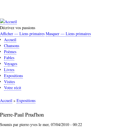
Aller
au
contenu
principal
Décrivez vos passions
Afficher — Liens primaires
Masquer — Liens primaires
Liens
Accueil
primaires
Chansons
Poèmes
Fables
Voyages
Livres
Expositions
Visites
Votre récit
Accueil
Expositions
Fil
d'Ariane
Pierre-Paul Prud'hon
Soumis par
pierre-yves
le
mer, 07/04/2010 - 00:22