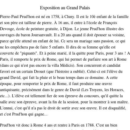
Exposition au Grand Palais
Pierre-Paul Prud'hon est né en 1758, à Cluny. Il est le 10è enfant de la famille
et son père est tailleur de pierre. À 16 ans, il entre à l'école de François
Devosge, école de peinture gratuite, à Dijon. Le jeune Prud'hon illustre des
ouvrages du baron Joursanvault. Il a 20 ans quand il doit épouser sa voisine,
parce qu'elle attend un enfant de lui. Ce sera un mariage sans passion, ce qui
ne les empêchera pas de faire 5 enfants. Il dira de sa femme qu'elle est
couverte de "piquants". Et à peine marié, il la quitte pour Paris, pour 3 ans ! A
Paris, il remporte le prix de Rome, qui lui permet de parfaire son art à Rome
(dans ce qui n'est pas encore la villa Médicis). Son concurrent et candidat
favori est un certain Drouet (que l'histoire a oublié). Celui-ci est l'élève du
grand David, qui fait la pluie et le beau temps dans ce domaine. A cette
époque, pour remporter le prix de Rome, il faut produire une œuvre
antiquisante, précisément dans le genre de David (Les Troyens, les Horaces,
etc...). L'élève est tellement fier de son épreuve du concours, qu'il quitte la
salle avec son épreuve, avant la fin de la session, pour la montrer à son maître.
L'ennui, c'est qu'il n'a pas le droit de sortir avec son œuvre. Il est disqualifié,
et c'est Prud'hon qui gagne...
Prud'hon vit donc à Rome 4 ans et rentre à Paris en 1788. C'est un bien