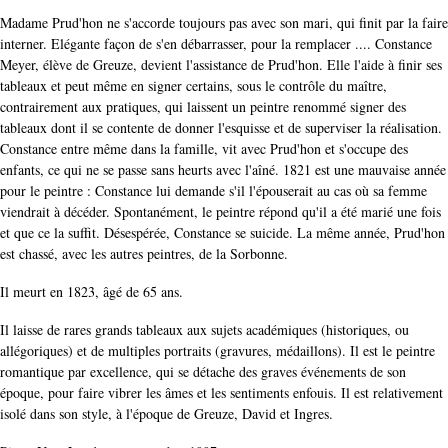
Madame Prud'hon ne s'accorde toujours pas avec son mari, qui finit par la faire
interner. Elégante façon de s'en débarrasser, pour la remplacer .... Constance
Meyer, élève de Greuze, devient l'assistance de Prud'hon. Elle l'aide à finir ses
tableaux et peut même en signer certains, sous le contrôle du maître,
contrairement aux pratiques, qui laissent un peintre renommé signer des
tableaux dont il se contente de donner l'esquisse et de superviser la réalisation.
Constance entre même dans la famille, vit avec Prud'hon et s'occupe des
enfants, ce qui ne se passe sans heurts avec l'aîné. 1821 est une mauvaise année
pour le peintre : Constance lui demande s'il l'épouserait au cas où sa femme
viendrait à décéder. Spontanément, le peintre répond qu'il a été marié une fois
et que ce la suffit. Désespérée, Constance se suicide. La même année, Prud'hon
est chassé, avec les autres peintres, de la Sorbonne.
Il meurt en 1823, âgé de 65 ans.
Il laisse de rares grands tableaux aux sujets académiques (historiques, ou
allégoriques) et de multiples portraits (gravures, médaillons). Il est le peintre
romantique par excellence, qui se détache des graves événements de son
époque, pour faire vibrer les âmes et les sentiments enfouis. Il est relativement
isolé dans son style, à l'époque de Greuze, David et Ingres.