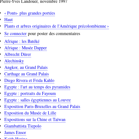
Pierre-Yves Landouer, novembre 1997
‹
Ponts- plus grandes portées
Liens
Haut
transversaux
›
Plants et arbres originaires de l'Amérique précolombienne
de
Se connecter
pour poster des commentaires
livre
Afrique : les Batéké
pour
Afrique : Musée Dapper
Albrecht Dürer
Pierre-
Alechinsky
Paul
Angkor, au Grand Palais
Prud'hon
Carthage au Grand Palais
Diego Rivera et Frida Kahlo
Egypte : l'art au temps des pyramides
Egypte : portraits du Fayoum
Egypte : salles égyptiennes au Louvre
Exposition Paris-Bruxelles au Grand Palais
Exposition du Musée de Lille
Expositions sur la Chine et Taïwan
Giambattista Tiepolo
James Ensor
Keith Haring