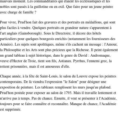
mauvais moment. Les commanditaires qui étaient les ecclésiastiques et les
nobles sont passés à la guillotine ou en exil. Que faire pour un jeune peintre
avec charge de famille ?
Pour vivre, Prud'hon fait des gravures et des portraits en médaillons, qui sont
plus faciles à vendre. Quelques portraits en grandeur nature s'apparentent à
l'art anglais (Gainsborough). Sous le Directoire, il décore des hôtels
particuliers pour quelques bourgeois enrichis (notamment les fournisseurs des
Armées). Les sujets sont apolitiques, même s'ils cachent un message : l'Amour,
la Philosophie et les Arts sont plus précieux que la Richesse. Il peint également
un grand tableau à sujet historique, dans le genre de David : Andromaque,
veuve d'Hector de Troie, tient son fils, Astianax. Pyrrhus, l'ennemi grec, la
retient prisonnière, mais il est amoureux d'elle.
Chaque année, à la fête de Saint-Louis, le salon du Louvre expose les peintres
contemporains. De là viendra l'expression "le Salon" pour désigner une
exposition de peinture. Les tableaux remplissent les murs jusqu'au plafond.
Prud'hon postule pour exposer au salon de 1793. Mais il travaille lentement et
n'arrive pas à temps. Pas de chance. Ensuite, il veut se présenter à l'Académie,
toujours pour se faire connaître et reconnaître. Manque de chance, l'Académie
est supprimée.