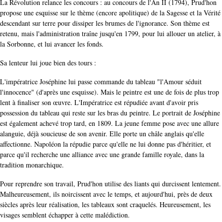
La Révolution relance les concours : au concours de l'An II (1794), Prud'hon
propose une esquisse sur le thème (encore apolitique) de la Sagesse et la Vérité
descendant sur terre pour dissiper les brumes de l'ignorance. Son thème est
retenu, mais l'administration traîne jusqu'en 1799, pour lui allouer un atelier, à
la Sorbonne, et lui avancer les fonds.
Sa lenteur lui joue bien des tours :
L'impératrice Joséphine lui passe commande du tableau "l'Amour séduit
l'innocence" (d'après une esquisse). Mais le peintre est une de fois de plus trop
lent à finaliser son œuvre. L'Impératrice est répudiée avant d'avoir pris
possession du tableau qui reste sur les bras du peintre. Le portrait de Joséphine
est également achevé trop tard, en 1809. La jeune femme pose avec une allure
alanguie, déjà soucieuse de son avenir. Elle porte un châle anglais qu'elle
affectionne. Napoléon la répudie parce qu'elle ne lui donne pas d'héritier, et
parce qu'il recherche une alliance avec une grande famille royale, dans la
tradition monarchique.
Pour reprendre son travail, Prud'hon utilise des liants qui durcissent lentement.
Malheureusement, ils noircissent avec le temps, et aujourd'hui, près de deux
siècles après leur réalisation, les tableaux sont craquelés. Heureusement, les
visages semblent échapper à cette malédiction.