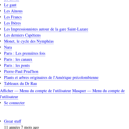
Le gant
Les Aïnous
Les Francs
Les Ibères
Les Impressionnistes autour de la gare Saint-Lazare
Les derniers Capétiens
Monet, le cycle des Nymphéas
Nara
Paris : Les premières fois
Paris : les canaux
Paris : les ponts
Pierre-Paul Prud'hon
Plants et arbres originaires de l'Amérique précolombienne
Tableaux du Dr Rau
Afficher — Menu du compte de l'utilisateur
Masquer — Menu du compte de
Menu
l'utilisateur
du
Se connecter
compte
de
Great stuff
l'utilisateur
11 années 7 mois ago