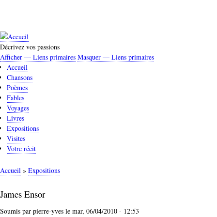
Aller
au
contenu
principal
Décrivez vos passions
Afficher — Liens primaires
Masquer — Liens primaires
Liens
Accueil
primaires
Chansons
Poèmes
Fables
Voyages
Livres
Expositions
Visites
Votre récit
Accueil
Expositions
Fil
d'Ariane
James Ensor
Soumis par
pierre-yves
le
mar, 06/04/2010 - 12:53