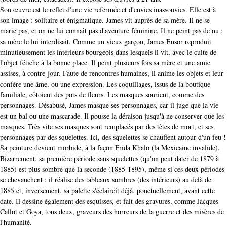
Son œuvre est le reflet d'une vie refermée et d'envies inassouvies. Elle est à
son image : solitaire et énigmatique. James vit auprès de sa mère. Il ne se
marie pas, et on ne lui connaît pas d'aventure féminine. Il ne peint pas de nu :
sa mère le lui interdisait. Comme un vieux garçon, James Ensor reproduit
minutieusement les intérieurs bourgeois dans lesquels il vit, avec le culte de
l'objet fétiche à la bonne place. Il peint plusieurs fois sa mère et une amie
assises, à contre-jour. Faute de rencontres humaines, il anime les objets et leur
confère une âme, ou une expression. Les coquillages, issus de la boutique
familiale, côtoient des pots de fleurs. Les masques sourient, comme des
personnages. Désabusé, James masque ses personnages, car il juge que la vie
est un bal ou une mascarade. Il pousse la déraison jusqu'à ne conserver que les
masques. Très vite ses masques sont remplacés par des têtes de mort, et ses
personnages par des squelettes. Ici, des squelettes se chauffent autour d'un feu !
Sa peinture devient morbide, à la façon Frida Khalo (la Mexicaine invalide).
Bizarrement, sa première période sans squelettes (qu'on peut dater de 1879 à
1885) est plus sombre que la seconde (1885-1895), même si ces deux périodes
se chevauchent : il réalise des tableaux sombres (des intérieurs) au delà de
1885 et, inversement, sa palette s'éclaircit déjà, ponctuellement, avant cette
date. Il dessine également des esquisses, et fait des gravures, comme Jacques
Callot et Goya, tous deux, graveurs des horreurs de la guerre et des misères de
l'humanité.