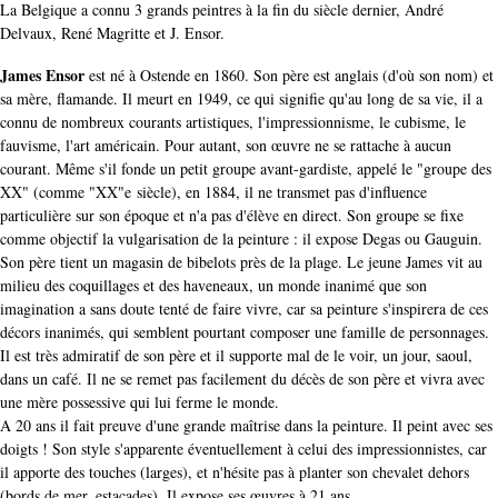
La Belgique a connu 3 grands peintres à la fin du siècle dernier, André
Delvaux, René Magritte et J. Ensor.
James Ensor
est né à Ostende en 1860. Son père est anglais (d'où son nom) et
sa mère, flamande. Il meurt en 1949, ce qui signifie qu'au long de sa vie, il a
connu de nombreux courants artistiques, l'impressionnisme, le cubisme, le
fauvisme, l'art américain. Pour autant, son œuvre ne se rattache à aucun
courant. Même s'il fonde un petit groupe avant-gardiste, appelé le "groupe des
XX" (comme "XX"e siècle), en 1884, il ne transmet pas d'influence
particulière sur son époque et n'a pas d'élève en direct. Son groupe se fixe
comme objectif la vulgarisation de la peinture : il expose Degas ou Gauguin.
Son père tient un magasin de bibelots près de la plage. Le jeune James vit au
milieu des coquillages et des haveneaux, un monde inanimé que son
imagination a sans doute tenté de faire vivre, car sa peinture s'inspirera de ces
décors inanimés, qui semblent pourtant composer une famille de personnages.
Il est très admiratif de son père et il supporte mal de le voir, un jour, saoul,
dans un café. Il ne se remet pas facilement du décès de son père et vivra avec
une mère possessive qui lui ferme le monde.
A 20 ans il fait preuve d'une grande maîtrise dans la peinture. Il peint avec ses
doigts ! Son style s'apparente éventuellement à celui des impressionnistes, car
il apporte des touches (larges), et n'hésite pas à planter son chevalet dehors
(bords de mer, estacades). Il expose ses œuvres à 21 ans.