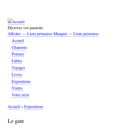
Aller
au
contenu
principal
Décrivez vos passions
Afficher — Liens primaires
Masquer — Liens primaires
Liens
Accueil
primaires
Chansons
Poèmes
Fables
Voyages
Livres
Expositions
Visites
Votre récit
Accueil
Expositions
Fil
d'Ariane
Le gant