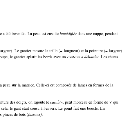
 a été inventée. La peau est ensuite
humidifiée
dans une nappe, pendant
largeur). Le gantier mesure la taille (= longueur) et la pointure (= largeur)
upe, le gantier aplatit les bords avec un
couteau à déborder
. Les chutes
a peau sur la matrice. Celle-ci est composée de lames en formes de la
inture des doigts, on rajoute le
carabin
, petit morceau en forme de V qui
 cela, le gant était cousu à l'envers. Le point fait une boucle. En
es pinces de bois (
fuseaux)
.