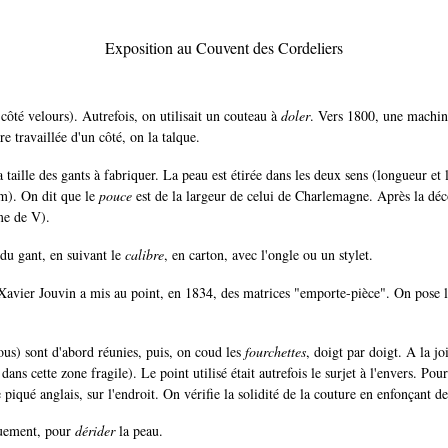
Exposition au Couvent des Cordeliers
côté velours). Autrefois, on utilisait un couteau à
doler
. Vers 1800, une machine
re travaillée d'un côté, on la talque.
taille des gants à fabriquer. La peau est étirée dans les deux sens (longueur et 
cm). On dit que le
pouce
est de la largeur de celui de Charlemagne. Après la déco
me de V).
 du gant, en suivant le
calibre
, en carton, avec l'ongle ou un stylet.
 Xavier Jouvin a mis au point, en 1834, des matrices "emporte-pièce". On pose l
sous) sont d'abord réunies, puis, on coud les
fourchettes
, doigt par doigt. A la jo
ns cette zone fragile). Le point utilisé était autrefois le surjet à l'envers. Pour
e piqué anglais, sur l'endroit. On vérifie la solidité de la couture en enfonçant d
iquement, pour
dérider
la peau.