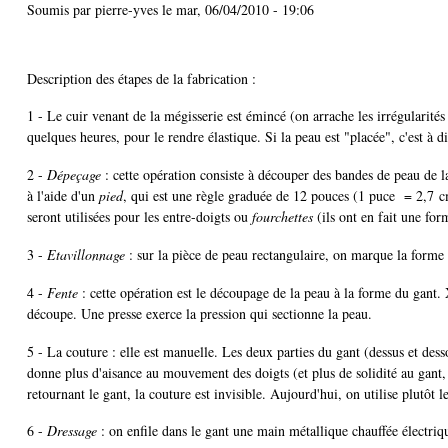
Soumis par
pierre-yves
le
mar, 06/04/2010 - 19:06
Description des étapes de la fabrication :
1 - Le cuir venant de la mégisserie est émincé (on arrache les irrégularités 
quelques heures, pour le rendre élastique. Si la peau est "placée", c'est à di
2 -
Dépeçage
: cette opération consiste à découper des bandes de peau de la 
à l'aide d'un
pied
, qui est une règle graduée de 12 pouces (1 puce = 2,7 
seront utilisées pour les entre-doigts ou
fourchettes
(ils ont en fait une for
3 -
Etavillonnage
: sur la pièce de peau rectangulaire, on marque la forme
4 -
Fente
: cette opération est le découpage de la peau à la forme du gant.
découpe. Une presse exerce la pression qui sectionne la peau.
5 - La couture : elle est manuelle. Les deux parties du gant (dessus et des
donne plus d'aisance au mouvement des doigts (et plus de solidité au gant, da
retournant le gant, la couture est invisible. Aujourd'hui, on utilise plutôt l
6 -
Dressage
: on enfile dans le gant une main métallique chauffée électr